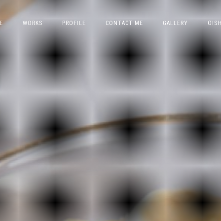
E
WORKS
PROFILE
CONTACT ME
GALLERY
OISH