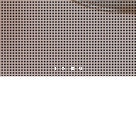
Facebook
Instagram
Tumblr
タグ:
レシピBOOK
2016年4月21日
0n0changayuku