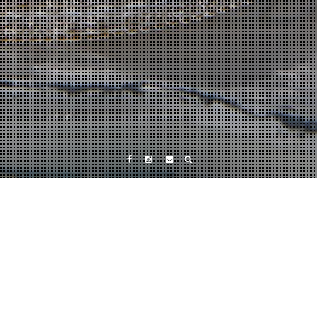
Facebook
Instagram
Tumblr
タグ:
動画
2016年5月12日
0n0changayuku