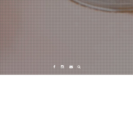
Facebook
Instagram
Tumblr
タグ:
新年
2019年1月11日
0n0changayuku